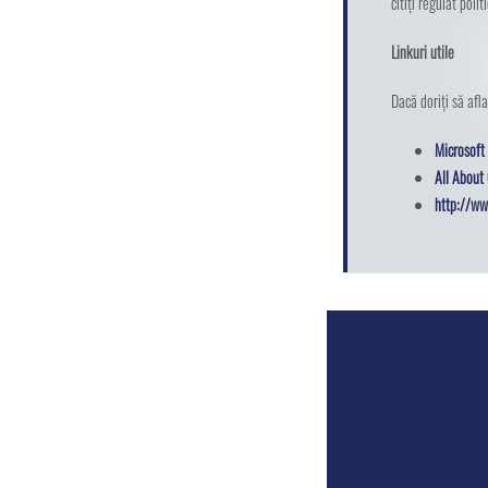
citiți regulat pol
Linkuri utile
Dacă doriți să afl
Microsoft
All About
http://ww