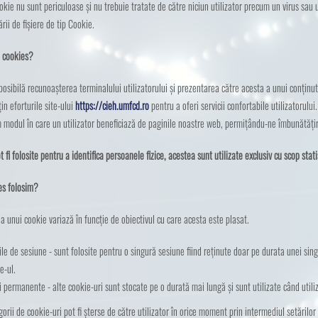
ookie nu sunt periculoase și nu trebuie tratate de către niciun utilizator precum un virus sau
ării de fișiere de tip Cookie.
e cookies?
 posibilă recunoașterea terminalului utilizatorului și prezentarea către acesta a unui conținut
in eforturile site-ului
https://cieh.umfcd.ro
pentru a oferi servicii confortabile utilizatorulu
 modul în care un utilizator beneficiază de paginile noastre web, permițându-ne îmbunătățire
t fi folosite pentru a identifica persoanele fizice, acestea sunt utilizate exclusiv cu scop stati
es folosim?
a unui cookie variază în funcție de obiectivul cu care acesta este plasat.
le de sesiune - sunt folosite pentru o singură sesiune fiind reținute doar pe durata unei singur
e-ul.
 permanente - alte cookie-uri sunt stocate pe o durată mai lungă și sunt utilizate când utili
orii de cookie-uri pot fi șterse de către utilizator în orice moment prin intermediul setărilor