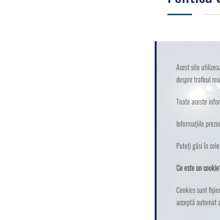
Nucleul de eHealth, big data și
inteligență artificială
Nucleul de soluții digitale și tehnologii
inovative educaționale
Acest site utilize
Proiecte
despre traficul rea
Evenimente
Toate aceste infor
Parteneri
Informațiile prezen
Media
Puteți găsi în cel
Contact
Ce este un cookie
Cookies sunt fișie
acceptă automat ac