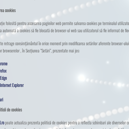
rea cookies
cație folosită pentru accesarea paginilor web permite salvarea cookies pe terminalul utilizatoru
a automată a cookies să fie blocată de browser-ul web sau utilizatorul să fie informat de fie
oate retrage consimțământul în orice moment prin modificarea setărilor aferente browser-ului u
lor browserelor , în Secțiunea ”Setări”, prezentate mai jos:
hrome
refox
 Edge
Internet Explorer
ari
iticii de cookies
d.ro
poate actualiza prezenta politică de cookies pentru a reflecta schimbari ale diverselor c