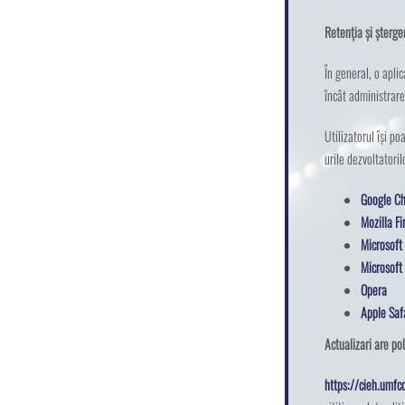
Retenția și șterge
În general, o apli
încât administrare
Utilizatorul își p
urile dezvoltatori
Google C
Mozilla Fi
Microsoft
Microsoft 
Opera
Apple Saf
Actualizari are pol
https://cieh.umfc