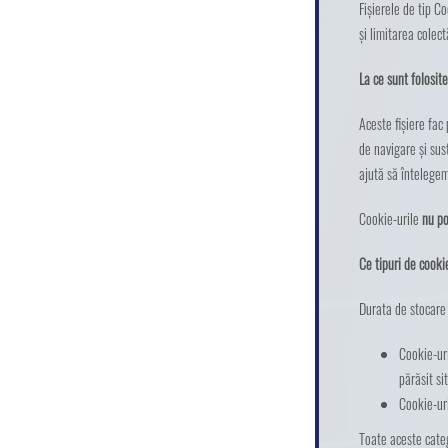
Fișierele de tip C
și limitarea colect
La ce sunt folosit
Aceste fișiere fac
de navigare și susț
ajută să întelegem
Cookie-urile
nu po
Ce tipuri de cooki
Durata de stocare 
Cookie-uri
părăsit sit
Cookie-uri
Toate aceste categ