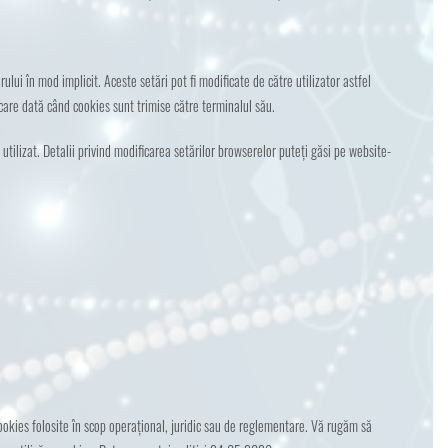
lui în mod implicit. Aceste setări pot fi modificate de către utilizator astfel
care dată când cookies sunt trimise către terminalul său.
tilizat. Detalii privind modificarea setărilor browserelor puteți găsi pe website-
ookies folosite în scop operațional, juridic sau de reglementare. Vă rugăm să