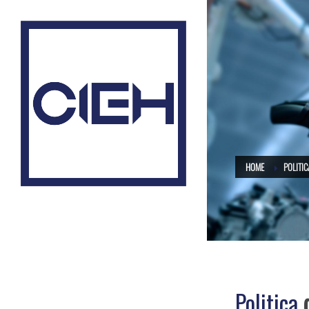
HOME
POLITIC
Despre CieH
Simulare Medicală
Printare 3D
Politica
d
Nucleul de Medicină Spațială