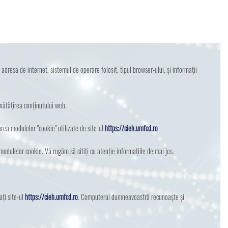
 adresa de internet, sistemul de operare folosit, tipul browser-ului, și informații
nătățirea conținutului web.
rarea modulelor "cookie" utilizate de site-ul
https://cieh.umfcd.ro
 modulelor cookie. Vă rugăm să citiți cu atenție informațiile de mai jos.
ți site-ul
https://cieh.umfcd.ro
. Computerul dumneavoastră recunoaște și