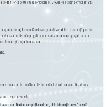
 un tip de fișier ce poate daună computerului. Browser-ul utilizat permite setarea
 adaptat preferințelor sale. Cookies asigură utilizatoriului o experiență placută
i. Cookies sunt utilizate în pregatirea unor statistici anonime agregate care ne
a structurii și conținutului acestora.
stic.
e vizite a site-ului de către utilizator, nefiind stocate după ce utilizatorul a
zatorul revine pe website.
 browser-ului.
Dacă nu acceptați cookie-uri, nicio informație nu va fi salvată.