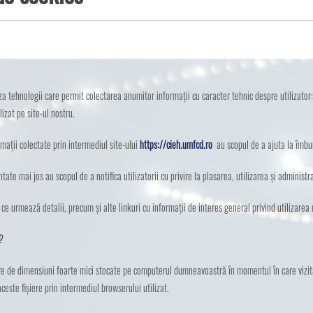
aza tehnologii care permit colectarea anumitor informații cu caracter tehnic despre utilizator:
lizat pe site-ul nostru.
mații colectate prin intermediul site-ului
https://cieh.umfcd.ro
au scopul de a ajuta la îmbu
tate mai jos au scopul de a notifica utilizatorii cu privire la plasarea, utilizarea și administ
e ce urmează detalii, precum și alte linkuri cu informații de interes general privind utilizarea
?
re de dimensiuni foarte mici stocate pe computerul dumneavoastră în momentul în care vizita
este fișiere prin intermediul browserului utilizat.