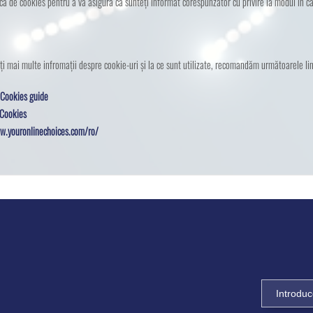
itica de cookies pentru a vă asigura ca sunteți informat corespunzator cu privire la modul în 
ați mai multe infromații despre cookie-uri și la ce sunt utilizate, recomandăm următoarele lin
 Cookies guide
 Cookies
w.youronlinechoices.com/ro/