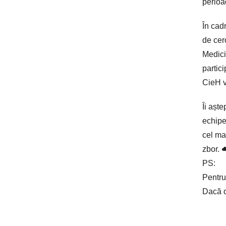
perioa
În cad
de cerc
Medici
partic
CieH v
Îi așt
echipe
cel mai
zbor. 
PS:
Pentru
Dacă d