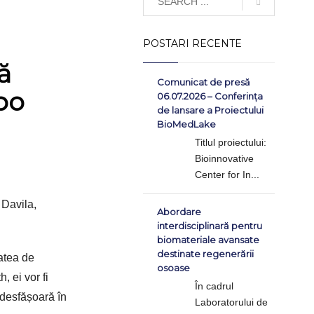
POSTARI RECENTE
ă
Comunicat de presă
po
06.07.2026 – Conferința
de lansare a Proiectului
BioMedLake
Titlul proiectului:
Bioinnovative
Center for In...
 Davila,
Abordare
interdisciplinară pentru
biomateriale avansate
destinate regenerării
tatea de
osoase
, ei vor fi
În cadrul
desfășoară în
Laboratorului de