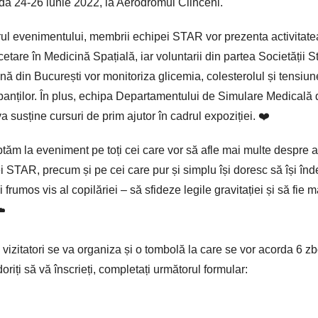
da 24-26 iunie 2022, la Aerodromul Clinceni.
rul evenimentului, membrii echipei STAR vor prezenta activitate
etare în Medicină Spațială, iar voluntarii din partea Societății St
nă din București vor monitoriza glicemia, colesterolul și tensiun
ipanților. În plus, echipa Departamentului de Simulare Medicală 
a susține cursuri de prim ajutor în cadrul expoziției. ❤️
eptăm la eveniment pe toți cei care vor să afle mai multe despre a
i STAR, precum și pe cei care pur și simplu își doresc să își în
 frumos vis al copilăriei – să sfideze legile gravitației și să fie
☁️
 vizitatori se va organiza și o tombolă la care se vor acorda 6 zbo
oriți să vă înscrieți, completați următorul formular: