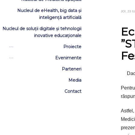
Nucleul de eHealth, big data și
JOI, 23 I
inteligență artificială
Ec
Nucleul de soluții digitale și tehnologii
inovative educaționale
”S
Proiecte
Fe
Evenimente
Parteneri
Dac
Media
Pentru
Contact
răspun
Astfel
Medici
prezen