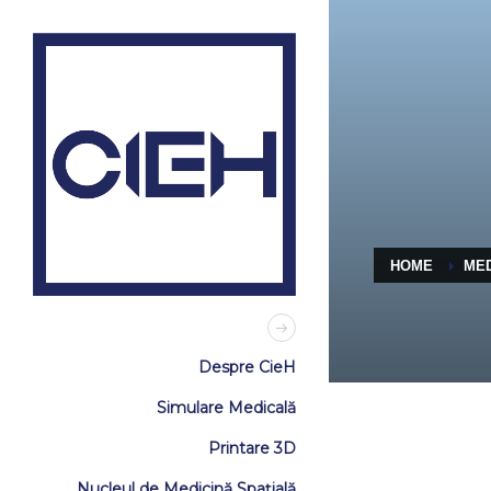
HOME
ME
Despre CieH
Simulare Medicală
Printare 3D
Nucleul de Medicină Spațială