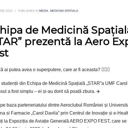
UNIE 2022
/
PUBLISHED IN
MEDIA
,
MEDICINA SPATIALA
hipa de Medicină Spațial
TAR” prezentă la Aero Ex
st
ă ai putea avea o superputere, care ar fi aceasta? 🦸🏼‍♀️
 studenții din Echipa de Medicină Spațială „STAR”a UMF Carol
sul a fost simplu – ei și-au dorit să poată zbura. ✈️
, pe baza parteneriatului dintre Aeroclubul României și Universi
na si Farmacie „Carol Davila” prin Centrul de Inovație și e-Health
ți la Expoziția de Aviație Generală AERO EXPO FEST, care se 