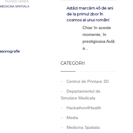
TAGGED UNDER:
MEDICINA SPATIALA
Astăzi marcăm 45 de ani
de la primul zbor în
cosmos al unui român!
Chiar în aceste
momente, în
prestigioasa Aulă
a...
rasonografie
CATEGORII
Centrul de Printare 3D
Departamentul de
Simulare Medicala
Hackathon4Health
Media
Medicina Spatiala