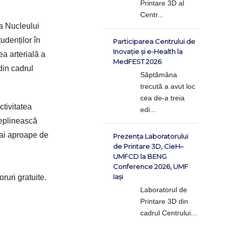
Printare 3D al
Centr...
a Nucleului
udenților în
Participarea Centrului de
Inovație și e-Health la
ea arterială a
MedFEST 2026
din cadrul
Săptămâna
trecută a avut loc
cea de-a treia
ctivitatea
edi...
deplinească
 mai aproape de
Prezența Laboratorului
de Printare 3D, CieH–
UMFCD la BENG
Conference 2026, UMF
Iași
ruri gratuite.
Laboratorul de
Printare 3D din
cadrul Centrului...