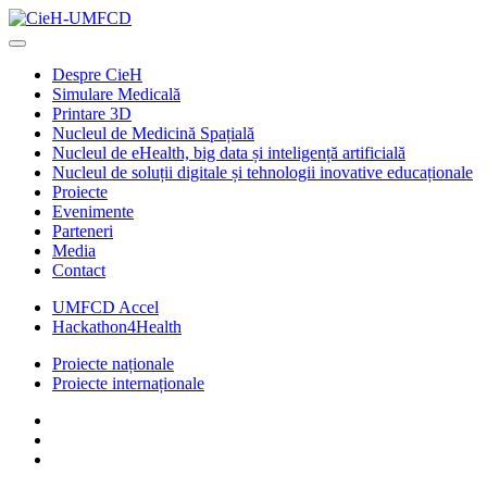
Despre CieH
Simulare Medicală
Printare 3D
Nucleul de Medicină Spațială
Nucleul de eHealth, big data și inteligență artificială
Nucleul de soluții digitale și tehnologii inovative educaționale
Proiecte
Evenimente
Parteneri
Media
Contact
UMFCD Accel
Hackathon4Health
Proiecte naționale
Proiecte internaționale