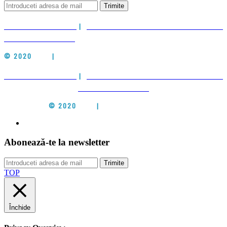
Trimite
POLITICA DE COOKIES
|
POLITICA DE PRELUCRARE A DATELOR CU
CARACTER PERSONAL
© 2020
CIEH
|
ALL RIGHTS RESERVED
POLITICA DE COOKIES
|
POLITICA DE PRELUCRARE A DATELOR CU
CARACTER PERSONAL
© 2020
CIEH
|
ALL RIGHTS RESERVED
Abonează-te la newsletter
Trimite
TOP
Închide