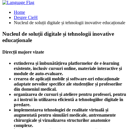
Home
Despre CieH
Nucleul de soluții digitale și tehnologii inovative educaționale
Nucleul de
soluții digitale și tehnologii inovative
educaționale
Direcții majore vizate
extinderea și îmbunătățirea platformelor de e-learning
existente, inclusiv cursuri online, materiale interactive și
module de auto-evaluare.
crearea de aplicații mobile și software-uri educaționale
adaptate nevoilor specifice ale studenților și profesorilor
din domeniul medical.
organizarea de cursuri și ateliere pentru profesori, pentru
a-i instrui în utilizarea eficientă a tehnologiilor digitale în
predare.
implementarea tehnologiei de realitate virtuală și
augmentată pentru simulări medicale, antrenamente
chirurgicale și vizualizarea structurilor anatomice
complexe.