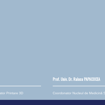
Prof. Univ. Dr. Raluca PAPACOCEA
tor Printare 3D
Coordonator Nucleul de Medicină S