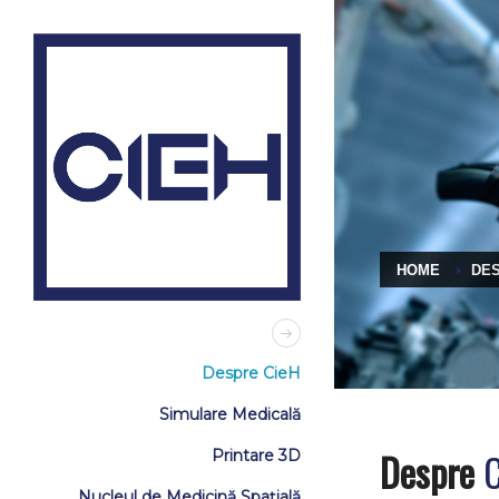
HOME
DES
Despre CieH
Simulare Medicală
Despre
Printare 3D
Nucleul de Medicină Spațială