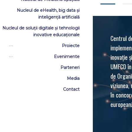
Nucleul de eHealth, big data și
inteligență artificială
Nucleul de soluții digitale și tehnologii
inovative educaționale
Centrul d
Proiecte
implementa
inovație ș
Evenimente
UMFCD în 
Parteneri
de Organi
Media
viziunea, 
Contact
în concor
europeană