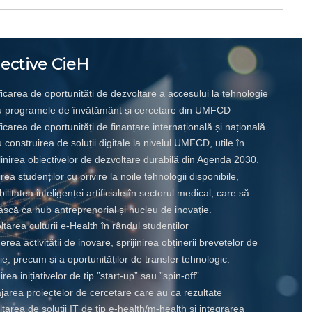
ective CieH
ﬁcarea de oportunități de dezvoltare a accesului la tehnologie
u programele de învățământ și cercetare din UMFCD
ficarea de oportunități de finanțare internațională și națională
 construirea de soluții digitale la nivelul UMFCD, utile în
inirea obiectivelor de dezvoltare durabilă din Agenda 2030.
irea studenților cu privire la noile tehnologii disponibile,
bilitatea inteligenței artificiale în sectorul medical, care să
scă ca hub antreprenorial și nucleu de inovație.
tarea culturii e-Health în rândul studenților
erea activității de inovare, sprijinirea obținerii brevetelor de
ie, precum și a oportunităților de transfer tehnologic.
nirea inițiativelor de tip ”start-up” sau ”spin-off”
jarea proiectelor de cercetare care au ca rezultate
tarea de soluții IT de tip e-health/m-health și integrarea