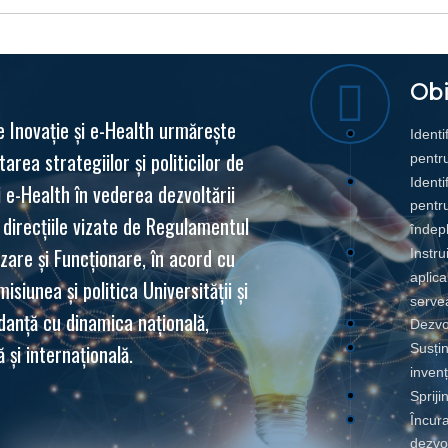
Obi
e Inovație și e-Health urmăreşte
Identi
rea strategiilor şi politicilor de
pentr
Identi
i e-Health în vederea dezvoltării
pentru
direcțiile vizate de Regulamentul
îndepl
zare și Funcționare, în acord cu
Instru
aplica
misiunea şi politica Universităţii şi
servea
danţă cu dinamica naţională,
Dezvol
 şi internaţională.
Susțin
invenț
Spriji
Încura
dezvol