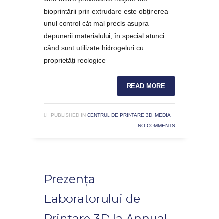
bioprintării prin extrudare este obținerea
unui control cât mai precis asupra
depunerii materialului, în special atunci
când sunt utilizate hidrogeluri cu
proprietăți reologice
READ MORE
PUBLISHED IN
CENTRUL DE PRINTARE 3D
,
MEDIA
NO COMMENTS
Prezența
Laboratorului de
Printare 3D la Annual