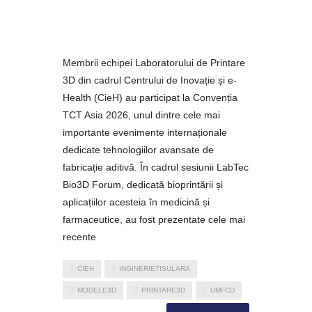
Membrii echipei Laboratorului de Printare
3D din cadrul Centrului de Inovație și e-
Health (CieH) au participat la Convenția
TCT Asia 2026, unul dintre cele mai
importante evenimente internaționale
dedicate tehnologiilor avansate de
fabricație aditivă. În cadrul sesiunii LabTec
Bio3D Forum, dedicată bioprintării și
aplicațiilor acesteia în medicină și
farmaceutice, au fost prezentate cele mai
recente
CIEH
INGINERIETISULARA
MODELE3D
PRINTARE3D
UMFCD