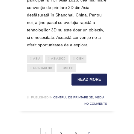
participat la TCT Asia 2026, cea mai mare
convenție de printare 3D din Asia,
desfășurată în Shanghai, China. Pentru
noi, a ține pasul cu evoluția rapidă a
tehnologiilor 3D nu este doar un obiectiv,
ci o necesitate. Această convenție ne-a
oferit oportunitatea de a explora
ASIA
ASIA2026
CIEH
PRINTARE3D
UMFCD
READ MORE
PUBLISHED IN
CENTRUL DE PRINTARE 3D
,
MEDIA
NO COMMENTS
2
3
1