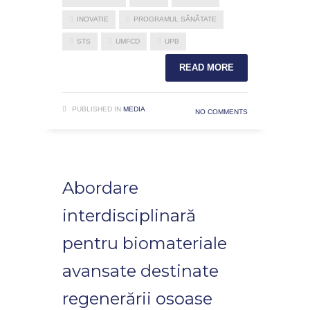
INOVATIE
PROGRAMUL SĂNĂTATE
STS
UMFCD
UPB
READ MORE
PUBLISHED IN
MEDIA
NO COMMENTS
Abordare
interdisciplinară
pentru biomateriale
avansate destinate
regenerării osoase