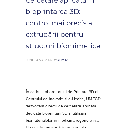
Cercetare aplicată în
bioprintarea 3D:
control mai precis al
extrudării pentru
structuri biomimetice
LUNI, 04 MAI 2026
BY
ADMIN5
În cadrul Laboratorului de Printare 3D al
Centrului de Inovație și e-Health, UMFCD,
dezvoltăm direcții de cercetare aplicată
dedicate bioprintării 3D și utilizării
biomaterialelor în medicina regenerativă.
Una dintre provocările majore ale