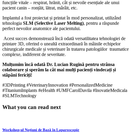
funcțiile vitale – respirat, hrănit, cât și nevoile esențiale ale unui
pacient canin – ronțăit, lătrat, mârâit, etc.
Implantul a fost proiectat și printat în mod personalizat, utilizând
tehnologia
SLM (Selective Laser Melting)
, pentru a răspunde
perfect nevoilor anatomice ale pacientului.
Acest succes demonstrează încă odată versatilitatea tehnologiei de
printare 3D, oferind o unealtă extraordinară în mâinile echipelor
chirurgicale medicale și veterinare în tratarea patologiilor traumatice
complexe, indiferent de severitate.
Mulțumim încă odată Dr. Lucian Rugină pentru strânsa
colaborare și sperăm la cât mai mulți pacienți vindecați și
stăpâni fericiți!
#3DPrinting #VeterinaryInnovation #PersonalizedMedicine
#TitaniumImplants #eHealth #UMFCarolDavila #InovatieMedicala
#SLMTechnology
What you can read next
Workshop-ul Noțiuni de Bază în Laparoscopie