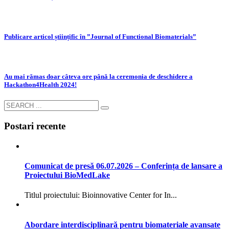
Publicare articol științific în ”Journal of Functional Biomaterials”
Au mai rămas doar câteva ore până la ceremonia de deschidere a
Hackathon4Health 2024!
Postari recente
Comunicat de presă 06.07.2026 – Conferința de lansare a
Proiectului BioMedLake
Titlul proiectului: Bioinnovative Center for In...
Abordare interdisciplinară pentru biomateriale avansate