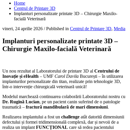
Home
Centrul de Printare 3D
Implanturi personalizate printate 3D – Chirurgie Maxilo-
facială Veterinară
vineri, 24 aprilie 2026
/
Published in
Centrul de Printare 3D
,
Media
Implanturi personalizate printate 3D –
Chirurgie Maxilo-facială Veterinară
Un nou rezultat al Laboratorului de printare 3D al
Centrului de
Inovație și eHealth
– UMF
Carol Davila
București – în utilizarea
implanturilor personalizate din titan, realizate prin tehnologie 3D,
într-o intervenție chirurgicală veterinară unică!
Modelul marchează continuarea colaborării Laboratorului nostru cu
Dr. Rugină Lucian
, pe un pacient canin suferind de o patologie
traumatică –
fractură mandibulară de mari dimensiuni
.
Realizarea implantului a fost un
challenge
atât datorită dimensiunii
defectului și formei tridimensională complexă, dar și nevoii de a
realiza un implant
FUNCȚIONAL
care să redea pacientului