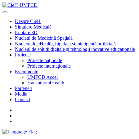
Despre CieH
Simulare Medicală
Printare 3D
Nucleul de Medicină Spațială
Nucleul de eHealth, big data și inteligență artificială
Nucleul de soluții digitale și tehnologii inovative educaționale
Proiecte
Proiecte naționale
Proiecte internaționale
Evenimente
UMFCD Accel
Hackathon4Health
Parteneri
Media
Contact