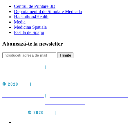
Centrul de Printare 3D
Departamentul de Simulare Medicala
Hackathon4Health
Media
Medicina Spatiala
Pastila de Spațiu
Abonează-te la newsletter
Trimite
POLITICA DE COOKIES
|
POLITICA DE PRELUCRARE A DATELOR CU
CARACTER PERSONAL
© 2020
CIEH
|
ALL RIGHTS RESERVED
POLITICA DE COOKIES
|
POLITICA DE PRELUCRARE A DATELOR CU
CARACTER PERSONAL
© 2020
CIEH
|
ALL RIGHTS RESERVED