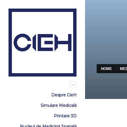
HOME
ME
Despre CieH
Simulare Medicală
Printare 3D
Nucleul de Medicină Spațială