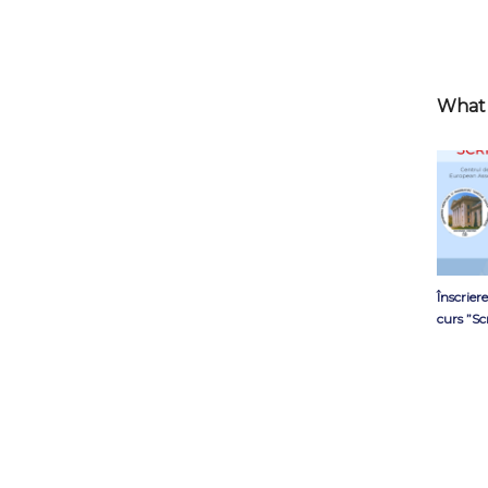
What 
Înscrier
curs ”Sc