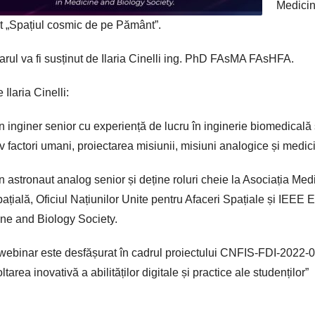
Medicin
lat „Spațiul cosmic de pe Pământ”.
rul va fi susținut de Ilaria Cinelli ing. PhD FAsMA FAsHFA.
Ilaria Cinelli:
n inginer senior cu experiență de lucru în inginerie biomedicală 
iv factori umani, proiectarea misiunii, misiuni analogice și medic
n astronaut analog senior și deține roluri cheie la Asociația Med
ațială, Oficiul Națiunilor Unite pentru Afaceri Spațiale și IEEE 
ne and Biology Society.
webinar este desfășurat în cadrul proiectului CNFIS-FDI-2022-
tarea inovativă a abilităților digitale și practice ale studenților”