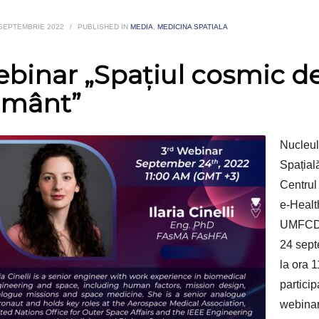
 SEPTEMBRIE 2022
/
PUBLISHED IN
MEDIA
,
MEDICINA SPATIALA
binar „Spațiul cosmic d
mânt”
Nucleul
Spațial
Centrul 
e-Healt
UMFCD) 
24 sept
la ora 
particip
webinar