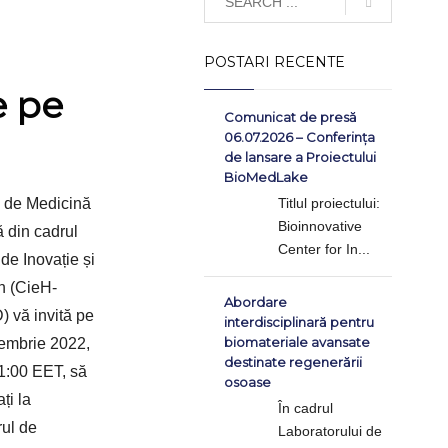
POSTARI RECENTE
e pe
Comunicat de presă
06.07.2026 – Conferința
de lansare a Proiectului
BioMedLake
 de Medicină
Titlul proiectului:
Bioinnovative
ă din cadrul
Center for In...
de Inovație și
h (CieH-
Abordare
vă invită pe
interdisciplinară pentru
biomateriale avansate
embrie 2022,
destinate regenerării
11:00 EET, să
osoase
ați la
În cadrul
ul de
Laboratorului de