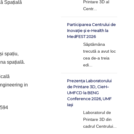
Printare 3D al
ă Spațială
Centr...
Participarea Centrului de
Inovație și e-Health la
MedFEST 2026
Săptămâna
trecută a avut loc
și spațiu,
cea de-a treia
ina spațială.
edi...
icală
Prezența Laboratorului
Engineering in
de Printare 3D, CieH–
UMFCD la BENG
Conference 2026, UMF
Iași
0594
Laboratorul de
Printare 3D din
cadrul Centrului...