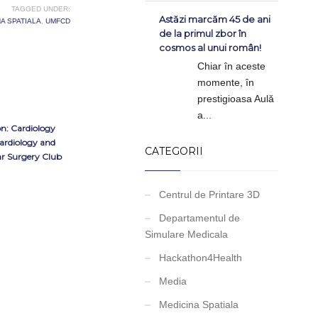
TAGGED UNDER:
Astăzi marcăm 45 de ani
A SPATIALA
,
UMFCD
de la primul zbor în
cosmos al unui român!
Chiar în aceste
momente, în
prestigioasa Aulă
a...
on: Cardiology
Cardiology and
CATEGORII
ar Surgery Club
Centrul de Printare 3D
Departamentul de
Simulare Medicala
Hackathon4Health
Media
Medicina Spatiala