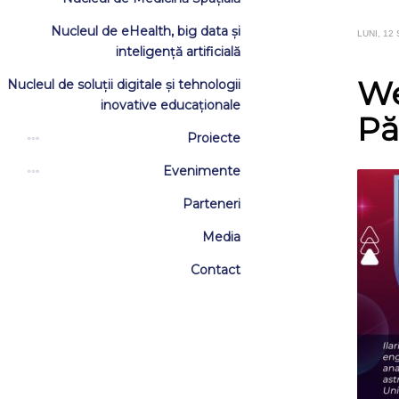
Nucleul de eHealth, big data și
LUNI, 12
inteligență artificială
We
Nucleul de soluții digitale și tehnologii
inovative educaționale
Pă
Proiecte
Evenimente
Parteneri
Media
Contact