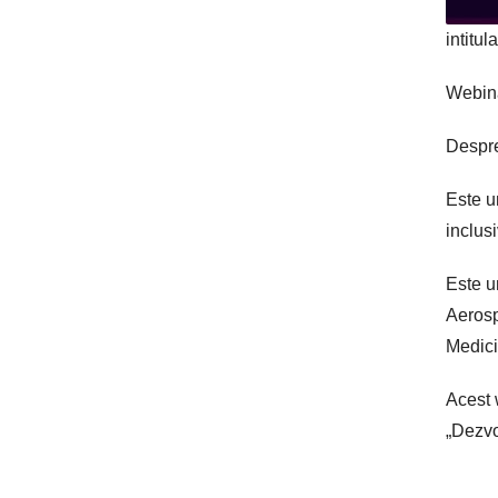
intitu
Webina
Despre 
Este u
inclus
Este u
Aerosp
Medici
Acest 
„Dezvol