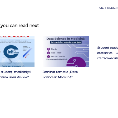
CIEH
,
MEDICIN
you can read next
Student sessi
case series – 
Cardiovascul
e studenți mediciniști
Seminar tematic „Data
rierea unui Review”
Science în Medicină”