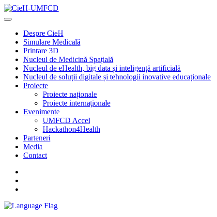
Despre CieH
Simulare Medicală
Printare 3D
Nucleul de Medicină Spațială
Nucleul de eHealth, big data și inteligență artificială
Nucleul de soluții digitale și tehnologii inovative educaționale
Proiecte
Proiecte naționale
Proiecte internaționale
Evenimente
UMFCD Accel
Hackathon4Health
Parteneri
Media
Contact