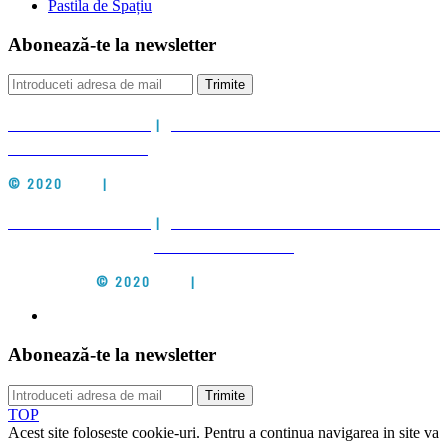
Pastila de Spațiu
Abonează-te la newsletter
Trimite
POLITICA DE COOKIES
|
POLITICA DE PRELUCRARE A DATELOR CU
CARACTER PERSONAL
© 2020
CIEH
|
ALL RIGHTS RESERVED
POLITICA DE COOKIES
|
POLITICA DE PRELUCRARE A DATELOR CU
CARACTER PERSONAL
© 2020
CIEH
|
ALL RIGHTS RESERVED
Abonează-te la newsletter
Trimite
TOP
Acest site foloseste cookie-uri. Pentru a continua navigarea in site va