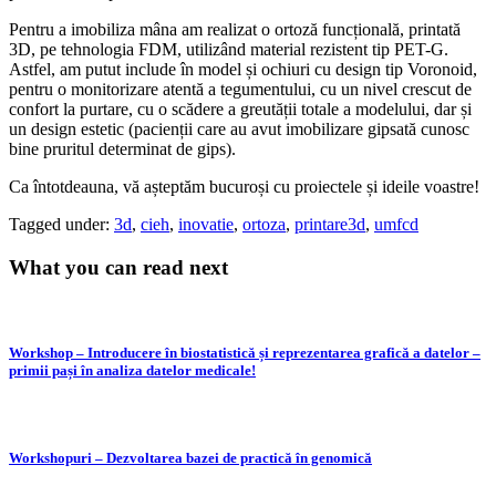
Pentru a imobiliza mâna am realizat o ortoză funcțională, printată
3D, pe tehnologia FDM, utilizând material rezistent tip PET-G.
Astfel, am putut include în model și ochiuri cu design tip Voronoid,
pentru o monitorizare atentă a tegumentului, cu un nivel crescut de
confort la purtare, cu o scădere a greutății totale a modelului, dar și
un design estetic (pacienții care au avut imobilizare gipsată cunosc
bine pruritul determinat de gips).
Ca întotdeauna, vă așteptăm bucuroși cu proiectele și ideile voastre!
Tagged under:
3d
,
cieh
,
inovatie
,
ortoza
,
printare3d
,
umfcd
What you can read next
Workshop – Introducere în biostatistică și reprezentarea grafică a datelor –
primii pași în analiza datelor medicale!
Workshopuri – Dezvoltarea bazei de practică în genomică