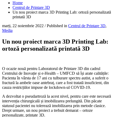
Home
Centrul de Printare 3D
Un nou proiect marca 3D Printing Lab: ortoză personalizată
printată 3D
marți, 22 noiembrie 2022
/
Published in
Centrul de Printare 3D
,
Media
Un nou proiect marca 3D Printing Lab:
ortoză personalizată printată 3D
O ocazie nouă pentru Laboratorul de Printare 3D din cadrul
Centrului de Inovație și e-Health – UMFCD să își arate calitățile:
Pacienta în vârsta de 17 ani cu tulburare spectru autist, a suferit o
fractură la ambele oase antebraț, care a fost tratată insuficient, din
cauza restricțiilor impuse de lockdown-ul COVID-19.
A dezvoltat o pseudartroză la acest nivel, pentru care este necesară
intervenția chirurgicală și imobilizarea prelungită. Din păcate
statusul pacientei nu tolerează imobilizarea prin metode clasice.
Drept urmare, un nou proiect a trebuit demarat – ortoze
personalizate, printate 3D.