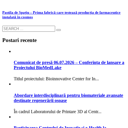
Pastila de Spațiu – Prima fabrică care testează producția de farmaceutice
instalată în cosmos
Postari recente
Comunicat de presă 06.07.2026 – Conferința de lansare a
Proiectului BioMedLake
Titlul proiectului: Bioinnovative Center for In...
Abordare interdisciplinară pentru biomateriale avansate
destinate regenerării osoase
În cadrul Laboratorului de Printare 3D al Centr...
Participarea Centrului de Inovație și e-Health la