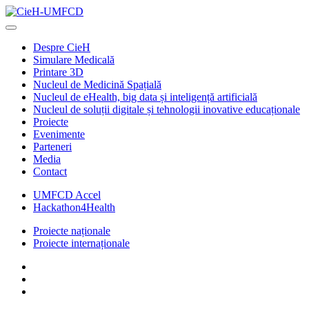
Despre CieH
Simulare Medicală
Printare 3D
Nucleul de Medicină Spațială
Nucleul de eHealth, big data și inteligență artificială
Nucleul de soluții digitale și tehnologii inovative educaționale
Proiecte
Evenimente
Parteneri
Media
Contact
UMFCD Accel
Hackathon4Health
Proiecte naționale
Proiecte internaționale