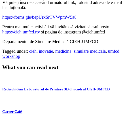
Vă puteți înscrie accesând următorul link, folosind adresa de e-mail
instituțională:
https://forms.gle/bepUrxSrTVWpmW5a8
Pentru mai multe activități vă invităm să vizitați site-ul nostru
https://cieh.umfcd.ro/
și pagina de instagram @ciehumfcd
Departamentul de Simulare Medicală CIEH-UMFCD
Tagged under:
cieh
,
inovatie
,
medicina
,
simulare medicala
,
umfcd
,
workshop
What you can read next
Redeschidem Laboratorul de Printare 3D din cadrul CIeH-UMFCD
Career Café