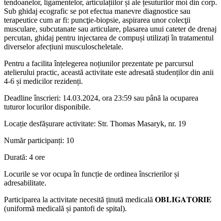
tendoanelor, ligamentelor, articulațiilor și ale țesuturilor moi din corp.
Sub ghidaj ecografic se pot efectua manevre diagnostice sau
terapeutice cum ar fi: puncţie-biopsie, aspirarea unor colecţii
musculare, subcutanate sau articulare, plasarea unui cateter de drenaj
percutan, ghidaj pentru injectarea de compuși utilizați în tratamentul
diverselor afecțiuni musculoscheletale.
Pentru a facilita înțelegerea noțiunilor prezentate pe parcursul
atelierului practic, această activitate este adresată studenților din anii
4-6 și medicilor rezidenți.
Deadline înscrieri: 14.03.2024, ora 23:59 sau până la ocuparea
tuturor locurilor disponibile.
Locație desfășurare activitate: Str. Thomas Masaryk, nr. 19
Număr participanți: 10
Durată: 4 ore
Locurile se vor ocupa în funcție de ordinea înscrierilor și
adresabilitate.
Participarea la activitate necesită ținută medicală 𝐎𝐁𝐋𝐈𝐆𝐀𝐓𝐎𝐑𝐈𝐄
(uniformă medicală și pantofi de spital).