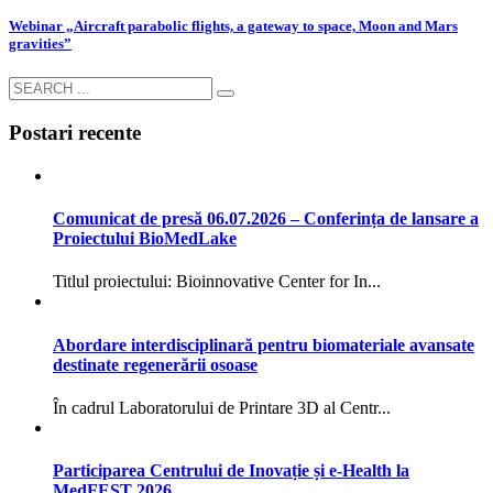
Webinar „Aircraft parabolic flights, a gateway to space, Moon and Mars
gravities”
Postari recente
Comunicat de presă 06.07.2026 – Conferința de lansare a
Proiectului BioMedLake
Titlul proiectului: Bioinnovative Center for In...
Abordare interdisciplinară pentru biomateriale avansate
destinate regenerării osoase
În cadrul Laboratorului de Printare 3D al Centr...
Participarea Centrului de Inovație și e-Health la
MedFEST 2026