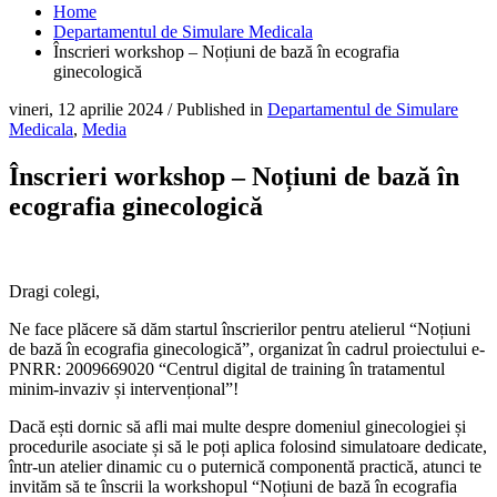
Home
Departamentul de Simulare Medicala
Înscrieri workshop – Noțiuni de bază în ecografia
ginecologică
vineri, 12 aprilie 2024
/
Published in
Departamentul de Simulare
Medicala
,
Media
Înscrieri workshop – Noțiuni de bază în
ecografia ginecologică
Dragi colegi,
Ne face plăcere să dăm startul înscrierilor pentru atelierul “Noțiuni
de bază în ecografia ginecologică”, organizat în cadrul proiectului e-
PNRR: 2009669020 “Centrul digital de training în tratamentul
minim-invaziv și intervențional”!
Dacă ești dornic să afli mai multe despre domeniul ginecologiei și
procedurile asociate și să le poți aplica folosind simulatoare dedicate,
într-un atelier dinamic cu o puternică componentă practică, atunci te
invităm să te înscrii la workshopul “Noțiuni de bază în ecografia