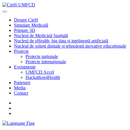
Despre CieH
Simulare Medicală
Printare 3D
Nucleul de Medicină Spațială
Nucleul de eHealth, big data și inteligență artificială
Nucleul de soluții digitale și tehnologii inovative educaționale
Proiecte
Proiecte naționale
Proiecte internaționale
Evenimente
UMFCD Accel
Hackathon4Health
Parteneri
Media
Contact