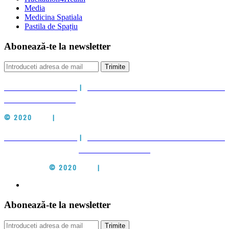
Media
Medicina Spatiala
Pastila de Spațiu
Abonează-te la newsletter
Trimite
POLITICA DE COOKIES
|
POLITICA DE PRELUCRARE A DATELOR CU
CARACTER PERSONAL
© 2020
CIEH
|
ALL RIGHTS RESERVED
POLITICA DE COOKIES
|
POLITICA DE PRELUCRARE A DATELOR CU
CARACTER PERSONAL
© 2020
CIEH
|
ALL RIGHTS RESERVED
Abonează-te la newsletter
Trimite