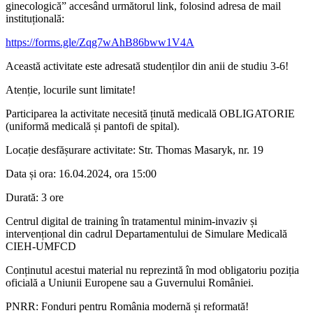
ginecologică” accesând următorul link, folosind adresa de mail
instituțională:
https://forms.gle/Zqg7wAhB86bww1V4A
Această activitate este adresată studenților din anii de studiu 3-6!
Atenție, locurile sunt limitate!
Participarea la activitate necesită ținută medicală OBLIGATORIE
(uniformă medicală și pantofi de spital).
Locație desfășurare activitate: Str. Thomas Masaryk, nr. 19
Data și ora: 16.04.2024, ora 15:00
Durată: 3 ore
Centrul digital de training în tratamentul minim-invaziv și
intervențional din cadrul Departamentului de Simulare Medicală
CIEH-UMFCD
Conținutul acestui material nu reprezintă în mod obligatoriu poziția
oficială a Uniunii Europene sau a Guvernului României.
PNRR: Fonduri pentru România modernă și reformată!