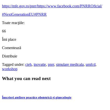
https://mfe.gov.ro/pnrr/
https://www.facebook.com/PNRROficial/
#NextGenerationEU
#PNRR
Toate reacţiile:
66
Îmi place
Comentează
Distribuie
Tagged under:
cieh
,
inovatie
,
pnrr
,
simulare medicala
,
umfcd
,
workshop
What you can read next
Înscrieri ateliere practice obstetrică și ginecologie