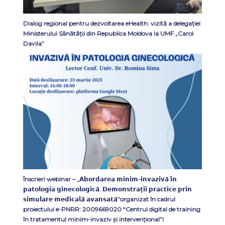
Dialog regional pentru dezvoltarea eHealth: vizită a delegației
Ministerului Sănătății din Republica Moldova la UMF „Carol
Davila”
Înscrieri webinar – „𝗔𝗯𝗼𝗿𝗱𝗮𝗿𝗲𝗮 𝗺𝗶𝗻𝗶𝗺-𝗶𝗻𝘃𝗮𝘇𝗶𝘃𝗮̆ 𝗶̂𝗻
𝗽𝗮𝘁𝗼𝗹𝗼𝗴𝗶𝗮 𝗴𝗶𝗻𝗲𝗰𝗼𝗹𝗼𝗴𝗶𝗰𝗮̆. 𝗗𝗲𝗺𝗼𝗻𝘀𝘁𝗿𝗮𝘁̦𝗶𝗶 𝗽𝗿𝗮𝗰𝘁𝗶𝗰𝗲 𝗽𝗿𝗶𝗻
𝘀𝗶𝗺𝘂𝗹𝗮𝗿𝗲 𝗺𝗲𝗱𝗶𝗰𝗮𝗹𝗮̆ 𝗮𝘃𝗮𝗻𝘀𝗮𝘁𝗮̆”organizat în cadrul
proiectului e-PNRR: 2009669020 “Centrul digital de training
în tratamentul minim-invaziv și intervențional”!