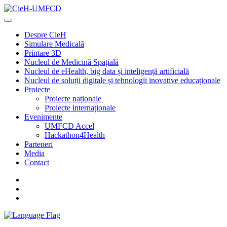
Despre CieH
Simulare Medicală
Printare 3D
Nucleul de Medicină Spațială
Nucleul de eHealth, big data și inteligență artificială
Nucleul de soluții digitale și tehnologii inovative educaționale
Proiecte
Proiecte naționale
Proiecte internaționale
Evenimente
UMFCD Accel
Hackathon4Health
Parteneri
Media
Contact