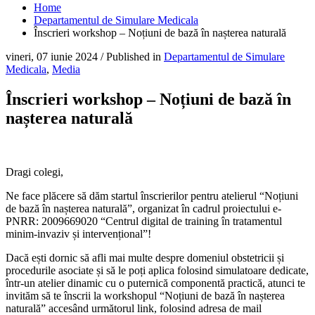
Home
Departamentul de Simulare Medicala
Înscrieri workshop – Noțiuni de bază în nașterea naturală
vineri, 07 iunie 2024
/
Published in
Departamentul de Simulare
Medicala
,
Media
Înscrieri workshop – Noțiuni de bază în
nașterea naturală
Dragi
colegi,
Ne face plăcere să dăm startul înscrierilor pentru atelierul “Noțiuni
de bază în nașterea naturală”, organizat în cadrul proiectului e-
PNRR: 2009669020 “Centrul digital de training în tratamentul
minim-invaziv și intervențional”!
Dacă ești dornic să afli mai multe despre domeniul obstetricii și
procedurile asociate și să le poți aplica folosind simulatoare dedicate,
într-un atelier dinamic cu o puternică componentă practică, atunci te
invităm să te înscrii la workshopul “Noțiuni de bază în nașterea
naturală” accesând următorul link, folosind adresa de mail