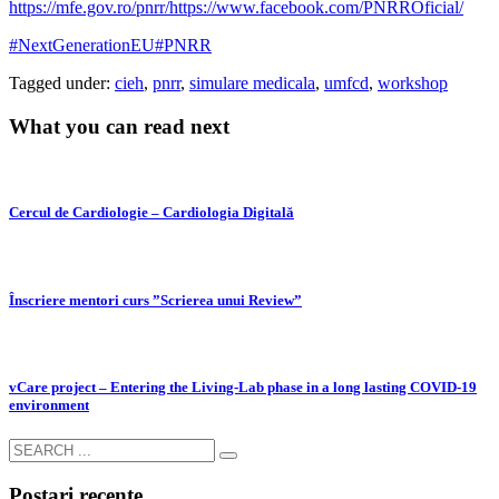
https://mfe.gov.ro/pnrr/
https://www.facebook.com/PNRROficial/
#NextGenerationEU
#PNRR
Tagged under:
cieh
,
pnrr
,
simulare medicala
,
umfcd
,
workshop
What you can read next
Cercul de Cardiologie – Cardiologia Digitală
Înscriere mentori curs ”Scrierea unui Review”
vCare project – Entering the Living-Lab phase in a long lasting COVID-19
environment
Postari recente