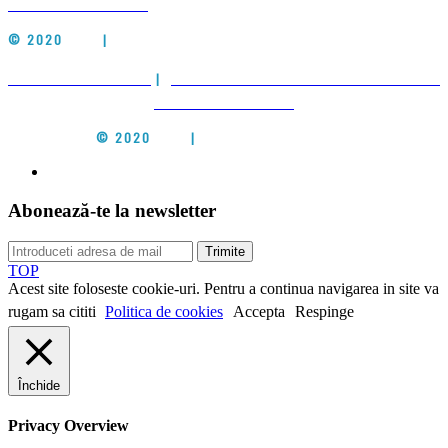
CARACTER PERSONAL
© 2020
CIEH
|
ALL RIGHTS RESERVED
POLITICA DE COOKIES
|
POLITICA DE PRELUCRARE A DATELOR CU
CARACTER PERSONAL
© 2020
CIEH
|
ALL RIGHTS RESERVED
Abonează-te la newsletter
Trimite
TOP
Acest site foloseste cookie-uri. Pentru a continua navigarea in site va
rugam sa cititi
Politica de cookies
Accepta
Respinge
Închide
Privacy Overview