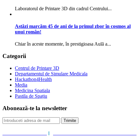
Laboratorul de Printare 3D din cadrul Centrului...
Astăzi marcăm 45 de ani de la primul zbor în cosmos al
unui român!
Chiar în aceste momente, în prestigioasa Aulă a...
Categorii
Centrul de Printare 3D
Departamentul de Simulare Medicala
Hackathon4Health
Media
Medicina Spatiala
Pastila de Spațiu
Abonează-te la newsletter
Trimite
POLITICA DE COOKIES
|
POLITICA DE PRELUCRARE A DATELOR CU