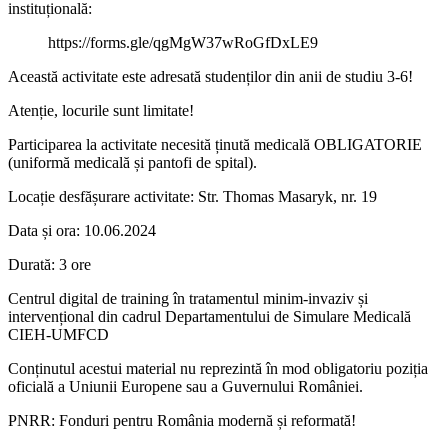
instituțională:
https://forms.gle/qgMgW37wRoGfDxLE9
Această activitate este adresată studenților din anii de studiu 3-6!
Atenție, locurile sunt limitate!
Participarea la activitate necesită ținută medicală OBLIGATORIE
(uniformă medicală și pantofi de spital).
Locație desfășurare activitate: Str. Thomas Masaryk, nr. 19
Data și ora: 10.06.2024
Durată: 3 ore
Centrul digital de training în tratamentul minim-invaziv și
intervențional din cadrul Departamentului de Simulare Medicală
CIEH-UMFCD
Conținutul acestui material nu reprezintă în mod obligatoriu poziția
oficială a Uniunii Europene sau a Guvernului României.
PNRR: Fonduri pentru România modernă și reformată!