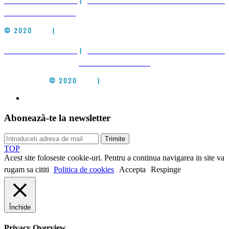
POLITICA DE COOKIES
|
POLITICA DE PRELUCRARE A DATELOR CU
CARACTER PERSONAL
© 2020
CIEH
|
ALL RIGHTS RESERVED
POLITICA DE COOKIES
|
POLITICA DE PRELUCRARE A DATELOR CU
CARACTER PERSONAL
© 2020
CIEH
|
ALL RIGHTS RESERVED
Abonează-te la newsletter
Trimite
TOP
Acest site foloseste cookie-uri. Pentru a continua navigarea in site va
rugam sa cititi
Politica de cookies
Accepta
Respinge
Închide
Privacy Overview