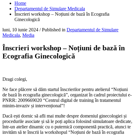
Home
Departamentul de Simulare Medicala
Înscrieri workshop – Noțiuni de bază în Ecografia
Ginecologică
luni, 10 iunie 2024
/
Published in
Departamentul de Simulare
Medicala
,
Media
Înscrieri workshop – Noțiuni de bază în
Ecografia Ginecologică
Dragi colegi,
Ne face plăcere să dăm startul înscrierilor pentru atelierul “Noțiuni
de bază în ecografia ginecologică”, organizat în cadrul proiectului e-
PNRR: 2009669020 “Centrul digital de training în tratamentul
minim-invaziv și intervențional”!
Dacă ești dornic să afli mai multe despre domeniul ginecologiei și
procedurile asociate și să le poți aplica folosind simulatoare dedicate,
într-un atelier dinamic cu o puternică componentă practică, atunci te
invităm să te înscrii la workshopul “Noțiuni de bază în ecografia