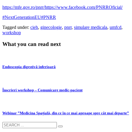
https://mfe.gov.ro/pnrr/
https://www.facebook.com/PNRROficial/
#NextGenerationEU
#PNRR
Tagged under:
cieh
,
ginecologie
,
pnrr
,
simulare medicala
,
umfcd
,
workshop
What you can read next
Endoscopia digestivă inferioară
Înscrieri workshop – Comunicare medic-pacient
Webinar ”Medicina Spațială, din ce în ce mai aproape spre cât mai departe”