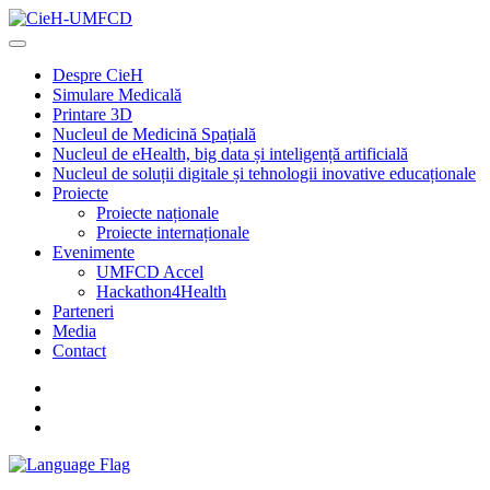
Despre CieH
Simulare Medicală
Printare 3D
Nucleul de Medicină Spațială
Nucleul de eHealth, big data și inteligență artificială
Nucleul de soluții digitale și tehnologii inovative educaționale
Proiecte
Proiecte naționale
Proiecte internaționale
Evenimente
UMFCD Accel
Hackathon4Health
Parteneri
Media
Contact