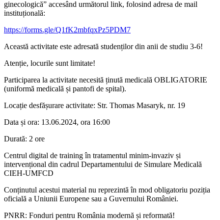
ginecologică” accesând următorul link, folosind adresa de mail
instituțională:
https://forms.gle/Q1fK2mbfqxPz5PDM7
Această activitate este adresată studenților din anii de studiu 3-6!
Atenție, locurile sunt limitate!
Participarea la activitate necesită ținută medicală OBLIGATORIE
(uniformă medicală și pantofi de spital).
Locație desfășurare activitate: Str. Thomas Masaryk, nr. 19
Data și ora: 13.06.2024, ora 16:00
Durată: 2 ore
Centrul digital de training în tratamentul minim-invaziv și
intervențional din cadrul Departamentului de Simulare Medicală
CIEH-UMFCD
Conținutul acestui material nu reprezintă în mod obligatoriu poziția
oficială a Uniunii Europene sau a Guvernului României.
PNRR: Fonduri pentru România modernă și reformată!