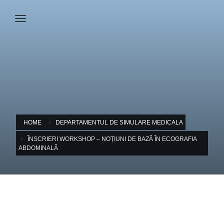
HOME
DEPARTAMENTUL DE SIMULARE MEDICALA
ÎNSCRIERI WORKSHOP – NOȚIUNI DE BAZĂ ÎN ECOGRAFIA
ABDOMINALĂ