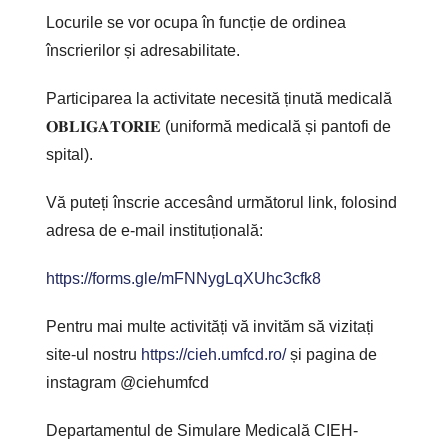
Locurile se vor ocupa în funcție de ordinea
înscrierilor și adresabilitate.
Participarea la activitate necesită ținută medicală
𝐎𝐁𝐋𝐈𝐆𝐀𝐓𝐎𝐑𝐈𝐄 (uniformă medicală și pantofi de
spital).
Vă puteți înscrie accesând următorul link, folosind
adresa de e-mail instituțională:
https://forms.gle/mFNNygLqXUhc3cfk8
Pentru mai multe activități vă invităm să vizitați
site-ul nostru
https://cieh.umfcd.ro/
și pagina de
instagram @ciehumfcd
Departamentul de Simulare Medicală CIEH-