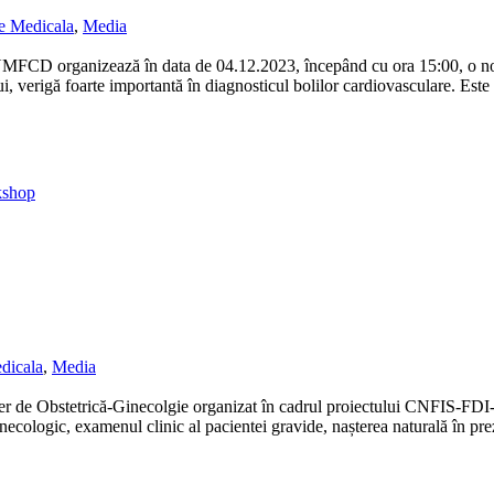
e Medicala
,
Media
MFCD organizează în data de 04.12.2023, începând cu ora 15:00, o no
ui, verigă foarte importantă în diagnosticul bolilor cardiovasculare. Es
kshop
dicala
,
Media
 atelier de Obstetrică-Ginecolgie organizat în cadrul proiectului CNF
necologic, examenul clinic al pacientei gravide, nașterea naturală în preze