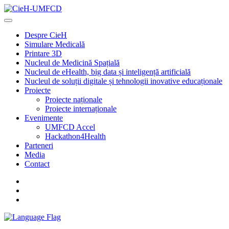
Despre CieH
Simulare Medicală
Printare 3D
Nucleul de Medicină Spațială
Nucleul de eHealth, big data și inteligență artificială
Nucleul de soluții digitale și tehnologii inovative educaționale
Proiecte
Proiecte naționale
Proiecte internaționale
Evenimente
UMFCD Accel
Hackathon4Health
Parteneri
Media
Contact