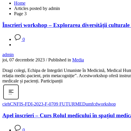
Home
Articles posted by admin
Page 3
Înscrieri workshop – Explorarea diversității culturale
0
admin
joi, 07 decembrie 2023
/
Published in
Media
Dragi colegi, Echipa de Integrări Umaniste în Medicină, Medical Huma
relația medic-pacient, prin metacogniție”. Acestworkshop oferă instrumen
medicale și pacienți. Participanții
cieh
CNFIS-FDI-2023-F-0709 FUTURMED
umfcd
workshop
Apel înscrieri – Curs Rolul medicului în spațiul medic
0