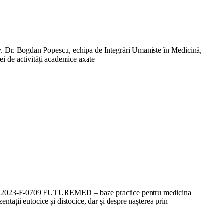
niv. Dr. Bogdan Popescu, echipa de Integrări Umaniste în Medicină,
ei de activități academice axate
IS-FDI-2023-F-0709 FUTUREMED – baze practice pentru medicina
ntații eutocice și distocice, dar și despre nașterea prin