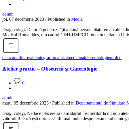
admin
joi, 07 decembrie 2023
/
Published in
Media
Dragi colegi, Datorită generozității a două personalități remarcabile
Medical Humanities, din cadrul CieH-UMFCD, în parteneriat cu Universit
cieh
curs
fdi
inovatie
integrariumaniste
medicina
telesemiologie
umfcd
𝐀telier practic – Obsetrică și Ginecologie
0
admin
marți, 05 decembrie 2023
/
Published in
Departamentul de Simulare 
Dragi colegi, Ne face plăcere să dăm startul înscrierilor la un nou
viitorului! Dacă ești dornic să afli mai multe despre examenul clinic gi