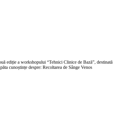
ă ediție a workshopului “Tehnici Clinice de Bază”, destinată
or căpăta cunoștințe despre: Recoltarea de Sânge Venos