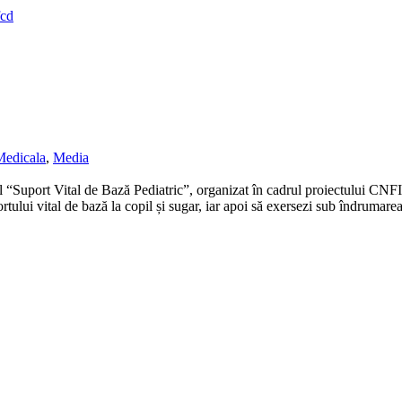
cd
Medicala
,
Media
elierul “Suport Vital de Bază Pediatric”, organizat în cadrul proiect
portului vital de bază la copil și sugar, iar apoi să exersezi sub îndrumare