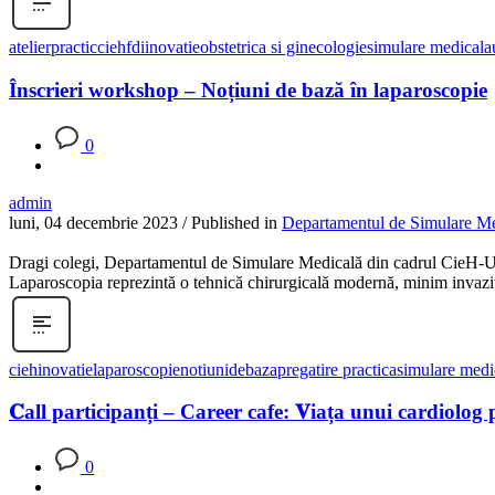
atelierpractic
cieh
fdi
inovatie
obstetrica si ginecologie
simulare medicala
Înscrieri workshop – Noțiuni de bază în laparoscopie
0
admin
luni, 04 decembrie 2023
/
Published in
Departamentul de Simulare Me
Dragi colegi, Departamentul de Simulare Medicală din cadrul CieH-U
Laparoscopia reprezintă o tehnică chirurgicală modernă, minim invazivă,
cieh
inovatie
laparoscopie
notiunidebaza
pregatire practica
simulare medi
𝐂all participanți – Career cafe: 𝐕iața unui cardiolog
0