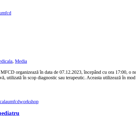
umfcd
dicala
,
Media
MFCD organizează în data de 07.12.2023, începând cu ora 17:00, o nou
 utilizată în scop diagnostic sau terapeutic. Aceasta utilizează în mod c
cala
umfcd
workshop
 pediatru