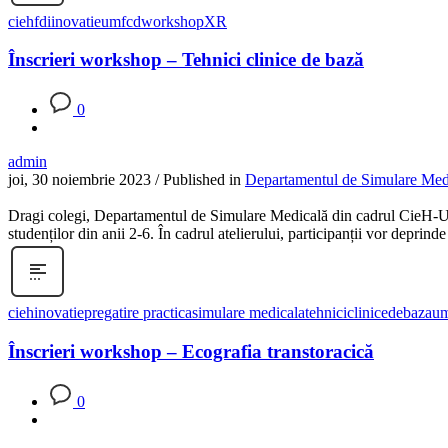
cieh
fdi
inovatie
umfcd
workshop
XR
Înscrieri workshop – Tehnici clinice de bază
0
admin
joi, 30 noiembrie 2023
/
Published in
Departamentul de Simulare Med
Dragi colegi, Departamentul de Simulare Medicală din cadrul CieH-U
studenților din anii 2-6. În cadrul atelierului, participanții vor deprin
cieh
inovatie
pregatire practica
simulare medicala
tehniciclinicedebaza
um
Înscrieri workshop – Ecografia transtoracică
0