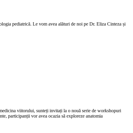
ologia pediatrică. Le vom avea alături de noi pe Dr. Eliza Cinteza și
e pentru medicina viitorului, sunteți invitați la o nouă serie de workshopuri
l acestor evenimente, participanții vor avea ocazia să exploreze anatomia