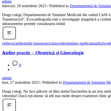
admin
miercuri, 29 noiembrie 2023
/
Published in
Departamentul de Simular
Dragi colegi, Departamentul de Simulare Medicală din cadrul CieH-U
Transtoracică”. Ecocardiografia este o investigație imagistică a cordul
ultrasunetelor permite vizualizarea inimii
cieh
ecocardiografie transtoracica
inovatie
simulare medicala
umfcd
wor
𝐀telier practic – Obsetrică și Ginecologie
0
admin
luni, 27 noiembrie 2023
/
Published in
Departamentul de Simulare Me
Dragi colegi, Ne face plăcere să dăm startul înscrierilor la un nou
viitorului! Dacă ești dornic să afli mai multe despre examenul clinic gi