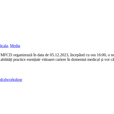
icala
,
Media
MFCD organizează în data de 05.12.2023, începând cu ora 16:00, o nou
de abilități practice esențiale viitoarei cariere în domeniul medical și v
fcd
workshop