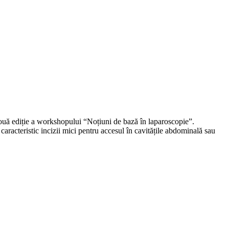
ă ediție a workshopului “Noțiuni de bază în laparoscopie”.
aracteristic incizii mici pentru accesul în cavitățile abdominală sau