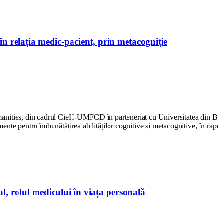
 în relația medic-pacient, prin metacogniție
nities, din cadrul CieH-UMFCD în parteneriat cu Universitatea din Bucu
te pentru îmbunătățirea abilităților cognitive și metacognitive, în rapor
al, rolul medicului în viața personală