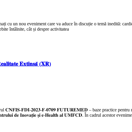
nați cu un nou eveniment care va aduce în discuție o temă inedită: cardi
te întâlnite, cât și despre activitatea
𝐚𝐭𝐞 𝐄𝐱𝐭𝐢𝐧𝐬𝐚̆ (𝐗𝐑)
, în cadrul 𝐂𝐍𝐅𝐈𝐒-𝐅𝐃𝐈-𝟐𝟎𝟐𝟑-𝐅-𝟎𝟕𝟎𝟗 𝐅𝐔𝐓𝐔𝐑𝐄𝐌𝐄𝐃 – baze practic
rul 𝐂𝐞𝐧𝐭𝐫𝐮𝐥𝐮𝐢 𝐝𝐞 𝐈𝐧𝐨𝐯𝐚𝐭̦𝐢𝐞 𝐬̦𝐢 𝐞-𝐇𝐞𝐚𝐥𝐭𝐡 𝐚𝐥 𝐔𝐌𝐅𝐂𝐃. În cadru