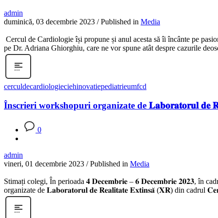
admin
duminică, 03 decembrie 2023
/
Published in
Media
Cercul de Cardiologie își propune și anul acesta să îi încânte pe pasio
pe Dr. Adriana Ghiorghiu, care ne vor spune atât despre cazurile deosebi
cerculdecardiologie
cieh
inovatie
pediatrie
umfcd
Înscrieri workshopuri organizate de 𝐋𝐚𝐛𝐨𝐫𝐚𝐭𝐨𝐫𝐮𝐥 𝐝𝐞 𝐑𝐞𝐚𝐥𝐢
0
admin
vineri, 01 decembrie 2023
/
Published in
Media
Stimați colegi, În perioada 𝟒 𝐃𝐞𝐜𝐞𝐦𝐛𝐫𝐢𝐞 – 𝟔 𝐃𝐞𝐜𝐞𝐦𝐛𝐫𝐢𝐞 𝟐𝟎𝟐𝟑
organizate de 𝐋𝐚𝐛𝐨𝐫𝐚𝐭𝐨𝐫𝐮𝐥 𝐝𝐞 𝐑𝐞𝐚𝐥𝐢𝐭𝐚𝐭𝐞 𝐄𝐱𝐭𝐢𝐧𝐬𝐚̆ (𝐗𝐑) din cad