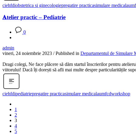
cieh
fdi
obstetrica si ginecologie
pregatire practica
simulare medicala
umf
𝐀telier practic – Pediatrie
0
admin
vineri, 24 noiembrie 2023
/
Published in
Departamentul de Simulare 
Dragi colegi, Ne face plăcere să dăm startul înscrierilor pentru at
viitorului! Dacă îți dorești să afli mai multe despre particularitățile su
cieh
fdi
pediatrie
pregatire practica
simulare medicala
umfcd
workshop
1
2
3
4
5