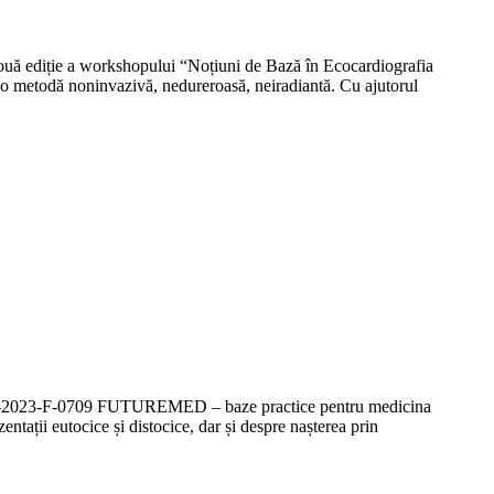
uă ediție a workshopului “Noțiuni de Bază în Ecocardiografia
te o metodă noninvazivă, nedureroasă, neiradiantă. Cu ajutorul
IS-FDI-2023-F-0709 FUTUREMED – baze practice pentru medicina
ntații eutocice și distocice, dar și despre nașterea prin