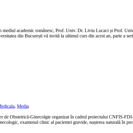
 din mediul academic românesc, Prof. Univ. Dr. Liviu Lucaci și Prof. U
atea din București vă invită la ultimul curs din acest an, parte a seri
Medicala
,
Media
 atelier de Obstetrică-Ginecolgie organizat în cadrul proiectului CNF
necologic, examenul clinic al pacientei gravide, nașterea naturală în preze